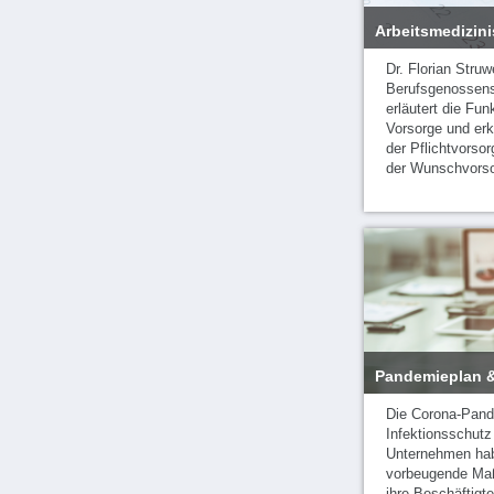
Arbeitsmedizin
Dr. Florian Stru
Berufsgenossens
erläutert die Fu
Vorsorge und erk
der Pflichtvorso
der Wunschvorso
Pandemieplan &
Die Corona-Pand
Infektionsschutz 
Unternehmen hab
vorbeugende Ma
ihre Beschäftigte